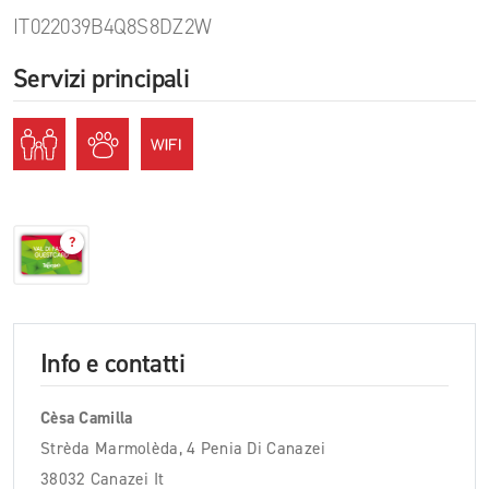
IT022039B4Q8S8DZ2W
Servizi principali
?
Info e contatti
Cèsa Camilla
Strèda Marmolèda, 4 Penia Di Canazei
38032 Canazei It